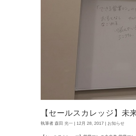
【セールスカレッジ】未
執筆者
森田 光一
|
12月 28, 2017
|
お知らせ