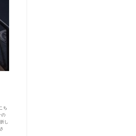
こち
その
右折し
さ