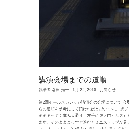
講演会場までの道順
執筆者
森田 光一
|
1月 22, 2016
|
お知らせ
第2回セールスカレッジ講演会の会場について 会
らの道順を参考にして頂ければと思います。 虎ノ
まままっすぐ進み大通り（左手に虎ノ門ヒルズ）を
ます。そのまままっすぐ進むとミニストップが見
い。 ミニストップの角を右折し、少し行けば上に行