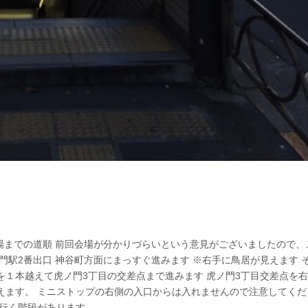
場までの道順 前回会場が分かりづらいという意見がございましたので、
門駅2番出口 神谷町方面にまっすぐ進みます ※右手に鳥居が見えます 
１本越えて虎ノ門3丁目の交差点まで進みます 虎ノ門3丁目交差点を
えます。 ミニストップの右側の入口からは入れませんので注意してくだ
く階段があります。...